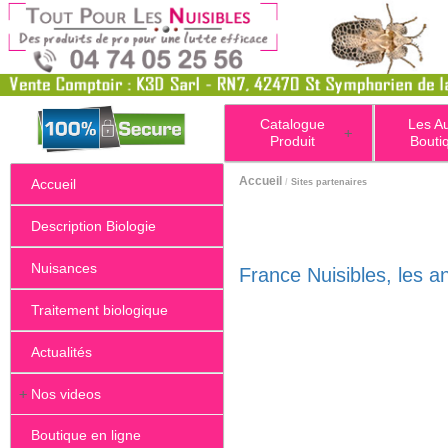
Catalogue
Les A
+
Produit
Bouti
Accueil
Accueil
/
Sites partenaires
Description Biologie
Nuisances
France Nuisibles, les a
Traitement biologique
Actualités
+
Nos videos
Boutique en ligne