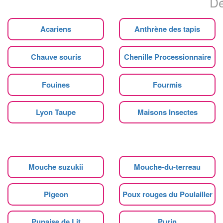
Dé
Acariens
Anthrène des tapis
Chauve souris
Chenille Processionnaire
Fouines
Fourmis
Lyon Taupe
Maisons Insectes
Mouche suzukii
Mouche-du-terreau
Pigeon
Poux rouges du Poulailler
Punaise de Lit
Purin