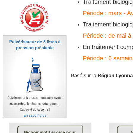
Traitement biologi
Période : mars - Av
Traitement biologi
Période : de mai à j
Pulvérisateur de 5 litres à
En traitement comp
pression préalable
Période : 6 semaine
.
Basé sur la
Région Lyonna
Pulvérisateur à pression utilisable avec :
insecticides, fertilisants, détergeant...
Capacité du cuve : 5 l
En savoir plus
Nichoir motif écorce pour
N