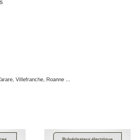
rs
arare, Villefranche, Roanne ...
èces
Pulvérisateur électrique