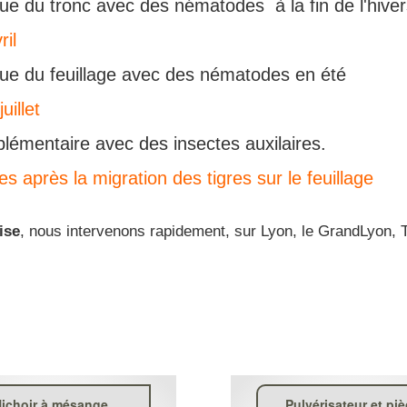
que du tronc avec des nématodes à la fin de l'hive
ril
que du feuillage avec des nématodes en été
uillet
lémentaire avec des insectes auxilaires.
s après la migration des tigres sur le feuillage
ise
, nous intervenons rapidement, sur Lyon, le GrandLyon, T
ichoir à mésange
Pulvérisateur et pi