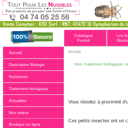
Catalogue
Les A
+
Produit
Bouti
Accueil
Accueil
tane - corythucha-ciliata , intervention, traitement biologique, nematod
Description Biologie
Nuisances
Traitement biologique
Actualités
Vous résidez à proximité d'
+
Nos videos
Ces petits insectes ont un 
Boutique en ligne